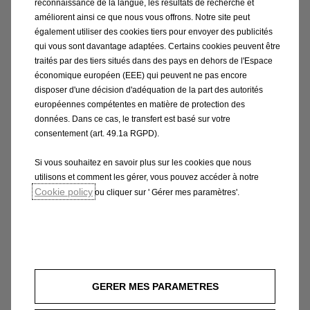
reconnaissance de la langue, les résultats de recherche et
améliorent ainsi ce que nous vous offrons. Notre site peut
également utiliser des cookies tiers pour envoyer des publicités
qui vous sont davantage adaptées. Certains cookies peuvent être
traités par des tiers situés dans des pays en dehors de l'Espace
économique européen (EEE) qui peuvent ne pas encore
disposer d'une décision d'adéquation de la part des autorités
européennes compétentes en matière de protection des
Le contrôle sécurité Opel
données. Dans ce cas, le transfert est basé sur votre
consentement (art. 49.1a RGPD).
Préparez la saison !
Emmenez votre véhicule chez des
Si vous souhaitez en savoir plus sur les cookies que nous
professionnels de la marque pour faire
utilisons et comment les gérer, vous pouvez accéder à notre
Cookie policy
ou cliquer sur ' Gérer mes paramètres'.
contrôler votre véhicule.
En savoir plus
Prenez un rendez-vous
GERER MES PARAMETRES