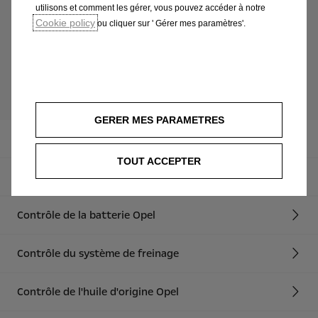
Professionnels formés par Opel
utilisons et comment les gérer, vous pouvez accéder à notre
Cookie policy
Solution rapide à tous les problèmes
ou cliquer sur ' Gérer mes paramètres'.
décelés lors du contrôle
Offres de services
GERER MES PARAMETRES
Toutes
TOUT ACCEPTER
Contrôle de sécurité
Contrôle de la batterie Opel
Contrôle du système de freinage
Contrôle de l'huile d'origine Opel