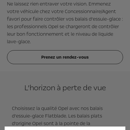
Ne laissez rien entraver votre vision. Emmenez
votre véhicule chez votre Concessionnaire/Agent
favori pour faire contrôler vos balais d’essuie-glace :
les professionnels Opel se chargeront de contrôler
leur bon fonctionnement et le niveau de liquide
lave-glace.
Prenez un rendez-vous
L’horizon à perte de vue
Choisissez la qualité Opel avec nos balais
d’essuie-glace Flatblade. Les balais plats
d'origine Opel sont à la pointe de la