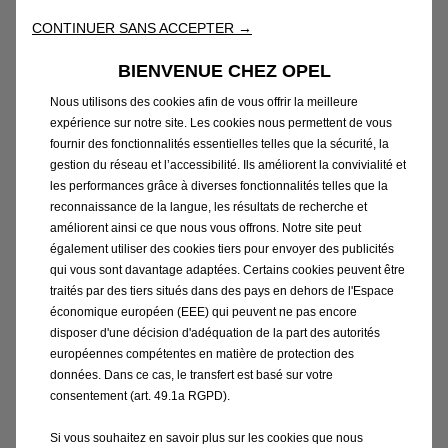
technologie. Leur conception « plate » sans
attache avec déflecteur intégré s'adapte aux
CONTINUER SANS ACCEPTER →
particularités de chaque véhicule en épousant
BIENVENUE CHEZ OPEL
les courbes du pare-brise. Les balais plats
Nous utilisons des cookies afin de vous offrir la meilleure
d'origine Opel garantissent un balayage
expérience sur notre site. Les cookies nous permettent de vous
optimal grâce à une pression de contact forte
fournir des fonctionnalités essentielles telles que la sécurité, la
et uniformément répartie. Leur design
gestion du réseau et l’accessibilité. Ils améliorent la convivialité et
minimise le bruit du vent, tout en améliorant
les performances grâce à diverses fonctionnalités telles que la
leur adhésion à vitesse élevée. De plus, ils sont
reconnaissance de la langue, les résultats de recherche et
améliorent ainsi ce que nous vous offrons. Notre site peut
plus performants en hiver, grâce à l'absence
également utiliser des cookies tiers pour envoyer des publicités
d'articulation ou d'élément central risquant de
qui vous sont davantage adaptées. Certains cookies peuvent être
geler.
traités par des tiers situés dans des pays en dehors de l'Espace
économique européen (EEE) qui peuvent ne pas encore
disposer d'une décision d'adéquation de la part des autorités
européennes compétentes en matière de protection des
données. Dans ce cas, le transfert est basé sur votre
Bénéficiez des avantages avec le
consentement (art. 49.1a RGPD).
contrôle des balais d’essuie-glace :
Si vous souhaitez en savoir plus sur les cookies que nous