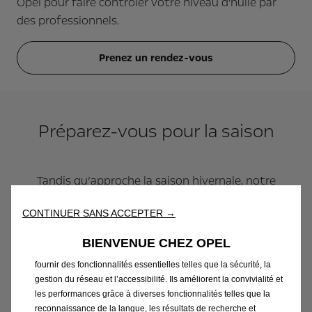
Opel pour faire contrôler votre niveau d'huile par
des professionnels.
Prenez un rendez-vous
Préparez-vous pour la saison
Tandis qu’approche la saison hivernale, notre
plus grande priorité, consiste à veiller à votre
CONTINUER SANS ACCEPTER →
sécurité.
Faites vérifier votre niveau d'huile chez votre
Nous utilisons des cookies afin de vous offrir la meilleure
BIENVENUE CHEZ OPEL
Concessionnaire/Agent favori.
expérience sur notre site. Les cookies nous permettent de vous
fournir des fonctionnalités essentielles telles que la sécurité, la
gestion du réseau et l’accessibilité. Ils améliorent la convivialité et
les performances grâce à diverses fonctionnalités telles que la
reconnaissance de la langue, les résultats de recherche et