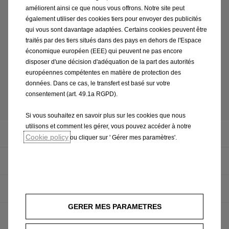
Bénéficiez des avantages avec le
améliorent ainsi ce que nous vous offrons. Notre site peut
contrôle de l’huile Opel :
également utiliser des cookies tiers pour envoyer des publicités
qui vous sont davantage adaptées. Certains cookies peuvent être
Professionnels formés par Opel
traités par des tiers situés dans des pays en dehors de l'Espace
Solution rapide à tous les problèmes
économique européen (EEE) qui peuvent ne pas encore
disposer d'une décision d'adéquation de la part des autorités
décelés lors du contrôle
européennes compétentes en matière de protection des
données. Dans ce cas, le transfert est basé sur votre
consentement (art. 49.1a RGPD).
Offres de services
Si vous souhaitez en savoir plus sur les cookies que nous
utilisons et comment les gérer, vous pouvez accéder à notre
Toutes
Cookie policy
ou cliquer sur ' Gérer mes paramètres'.
Contrôle de sécurité
Contrôle des balais d'essuie-glace
GERER MES PARAMETRES
Contrôle de la batterie Opel