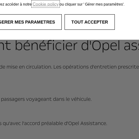
être effectuée le jour
Cookie policy
ez accéder à notre
ou cliquer sur ' Gérer mes paramètres'.
0 km du domicile du
s (jusqu’à 4 nuits).
GERER MES PARAMETRES
TOUT ACCEPTER
 bénéficier d'Opel as
e de mise en circulation. Les opérations d'entretien prescri
s passagers voyageant dans le véhicule.
qu'avec l'accord préalable d'Opel Assistance.