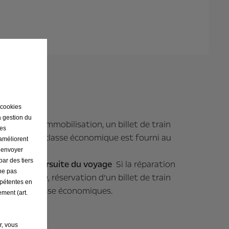
 cookies
a gestion du
ule
En cas d’immobilisation, un billet de train
ses
llet d'avion classe économique est fourni au
 améliorent
e véhicule.
r envoyer
par des tiers
iciaires/poursuite du voyage
Si la réparation
ne pas
e jour même, réservation d’un billet de train
mpétentes en
et d'avion classe économiques.
ement (art.
r, vous