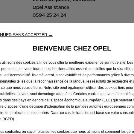
Opel Assistance
0594 25 24 24
NUER SANS ACCEPTER →
BIENVENUE CHEZ OPEL
Vos avantages
 utilisons des cookies afin de vous offrir la meilleure expérience sur notre site. Les
 permettent de vous fournir des fonctionnalités essentielles telles que la sécurité, l
ion sur place si
Récupération du véhic
u et l’accessibilité. Ils améliorent la convivialité et les performances grâce à diver
première classe ou un bi
tionnalités telles que la reconnaissance de la langue, les résultats de recherche et
Si la réparation
bénéficiaire récupérant l
i ce que nous vous offrons. Notre site peut également utiliser des cookies tiers pou
publicités qui vous sont davantage adaptées. Certains cookies peuvent être traités 
remorqué jusqu’au
Rapatriement des bénéf
és dans des pays en dehors de l'Espace économique européen (EEE) qui peuvent 
ne peut être effectuée l
re disposer d'une décision d'adéquation de la part des autorités européennes co
oncessionnaire/Agent
1ère classe ou d’un bill
ère de protection des données. Dans ce cas, le transfert est basé sur votre consent
ion d’un véhicule de
a RGPD).
ous souhaitez en savoir plus sur les cookies que nous utilisons et comment les gére