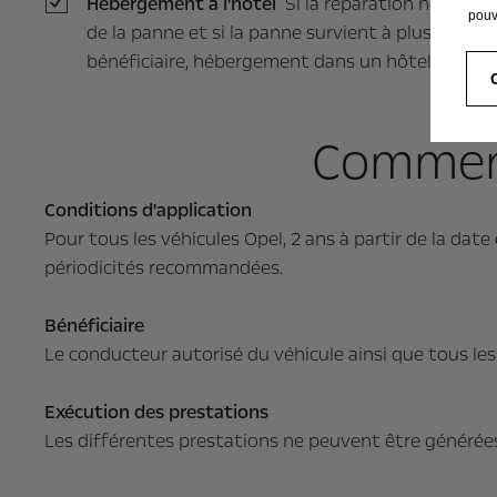
Hébergement à l'hôtel
Si la réparation ne peut 
pouv
de la panne et si la panne survient à plus de 10
bénéficiaire, hébergement dans un hôtel 3 étoile
Comment
Conditions d'application
Pour tous les véhicules Opel, 2 ans à partir de la dat
périodicités recommandées.
Bénéficiaire
Le conducteur autorisé du véhicule ainsi que tous le
Exécution des prestations
Les différentes prestations ne peuvent être générées 