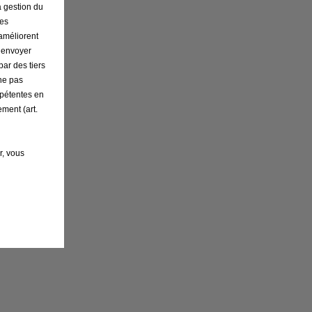
a gestion du
ses
 améliorent
r envoyer
par des tiers
ne pas
mpétentes en
ement (art.
r, vous