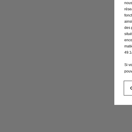
nous
résea
fonc
ains
des 
situ
enco
mati
49.1
Si v
pouv