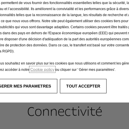
Vidéos
 permettent de vous fournir des fonctionnalités essentielles telles que la sécurité, l
u et l’accessibilité. Ils améliorent la convivialité et les performances grâce à diver
tionnalités telles que la reconnaissance de la langue, les résultats de recherche et
i ce que nous vous offrons. Notre site peut également utiliser des cookies tiers pou
publicités qui vous sont davantage adaptées. Certains cookies peuvent être traités 
és dans des pays en dehors de l'Espace économique européen (EEE) qui peuvent 
Design
re disposer d'une décision d'adéquation de la part des autorités européennes co
ère de protection des données. Dans ce cas, le transfert est basé sur votre consent
a RGPD).
ous souhaitez en savoir plus sur les cookies que nous utilisons et comment les gére
Cookie policy
Innovation
ez accéder à notre
ou cliquer sur ' Gérer mes paramètres'.
GERER MES PARAMETRES
TOUT ACCEPTER
Connectivité