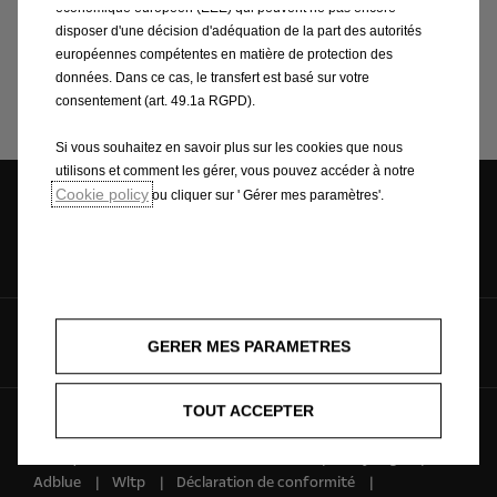
économique européen (EEE) qui peuvent ne pas encore
disposer d'une décision d'adéquation de la part des autorités
européennes compétentes en matière de protection des
Approachable
données. Dans ce cas, le transfert est basé sur votre
consentement (art. 49.1a RGPD).
Si vous souhaitez en savoir plus sur les cookies que nous
utilisons et comment les gérer, vous pouvez accéder à notre
Cookie policy
ou cliquer sur ' Gérer mes paramètres'.
Demandez un
Demandez un
Demande de
essai
devis
contact
Suivez-nous sur
GERER MES PARAMETRES
TOUT ACCEPTER
Opel Guyane 2025
Informations légales
Politique de confidentialité et de cookies
Recyclage
Adblue
Wltp
Déclaration de conformité