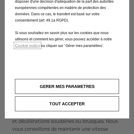
disposer d'une décision d'adéquation de la part des autorités
européennes compétentes en matière de protection des
données. Dans ce cas, le transfert est basé sur votre
consentement (art. 49.1a RGPD).
Si vous souhaitez en savoir plus sur les cookies que nous
Pourquoi est-il important de
utilisons et comment les gérer, vous pouvez accéder à notre
contrôler votre vitesse ?
Cookie policy
ou cliquer sur ' Gérer mes paramètres'.
Les pneus ne sont pas le seul facteur
déterminant. Changer vos habitudes de
conduite peut également améliorer
considérablement votre consommation de
GERER MES PARAMETRES
carburant. Avant toute chose : ralentissez. La
consommation de carburant augmente de
TOUT ACCEPTER
façon exponentielle à vitesse élevée. Il est
également préférable d'éviter les accélérations
et décélérations soudaines ou brusques. Nous
vous conseillons de maintenir une vitesse