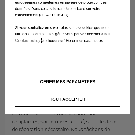
européennes compétentes en matière de protection des
données. Dans ce cas, le transfert est basé sur votre
consentement (art. 49.1a RGPD).
Si vous souhaitez en savoir plus sur les cookies que nous
utilisons et comment les gérer, vous pouvez accéder à notre
Cookie policy
ou cliquer sur ' Gérer mes paramètres'.
GERER MES PARAMETRES
Remise à neuf de la batterie
TOUT ACCEPTER
Les batteries défectueuses sont soit
remplacées, soit remises à neuf, selon le degré
de réparation nécessaire. Nous tâchons de