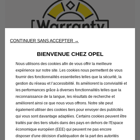
CONTINUER SANS ACCEPTER →
BIENVENUE CHEZ OPEL
Nous utilisons des cookies afin de vous offrir la meilleure
expérience sur notre site. Les cookies nous permettent de vous
Garantie de la batterie
fournir des fonctionnalités essentielles telles que la sécurité, la
gestion du réseau et l’accessibilité. Ils améliorent la convivialité et
Tous nos véhicules électriques sont dotés
les performances grâce à diverses fonctionnalités telles que la
d’une garantie de huit ans ou 160 000 km
reconnaissance de la langue, les résultats de recherche et
améliorent ainsi ce que nous vous offrons. Notre site peut
couvrant au moins 70 % de la capacité de
également utiliser des cookies tiers pour envoyer des publicités
charge originale de la batterie après cette
qui vous sont davantage adaptées. Certains cookies peuvent être
période ou cette distance. Nous vous
traités par des tiers situés dans des pays en dehors de l'Espace
remettons également un certificat de capacité
économique européen (EEE) qui peuvent ne pas encore
disposer d'une décision d'adéquation de la part des autorités
de la batterie qui facilite la revente du véhicule.